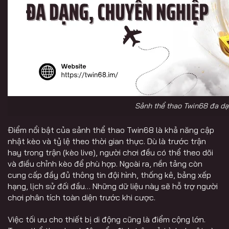
Sảnh thể thao Twin68 đa dạ
Điểm nổi bật của sảnh thể thao Twin68 là khả năng cập
nhật kèo và tỷ lệ theo thời gian thực. Dù là trước trận
hay trong trận (kèo live), người chơi đều có thể theo dõi
và điều chỉnh kèo để phù hợp. Ngoài ra, nền tảng còn
cung cấp đầy đủ thông tin đội hình, thống kê, bảng xếp
hạng, lịch sử đối đầu… Những dữ liệu này sẽ hỗ trợ người
chơi phân tích toàn diện trước khi cược.
Việc tối ưu cho thiết bị di động cũng là điểm cộng lớn.