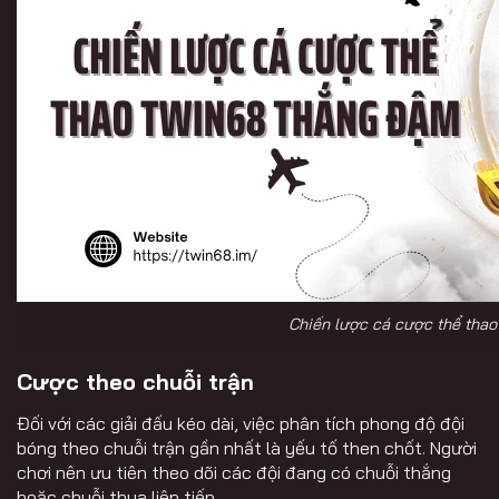
Chiến lược cá cược thể tha
Cược theo chuỗi trận
Đối với các giải đấu kéo dài, việc phân tích phong độ đội
bóng theo chuỗi trận gần nhất là yếu tố then chốt. Người
chơi nên ưu tiên theo dõi các đội đang có chuỗi thắng
hoặc chuỗi thua liên tiếp.