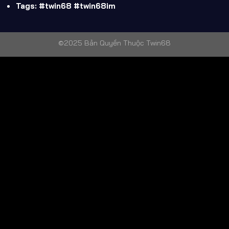
Tags: #twin68 #twin68im
©2025 Bản Quyền Thuộc Twin68