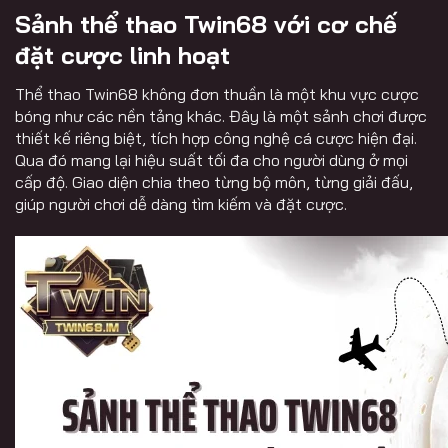
Sảnh thể thao Twin68 với cơ chế
đặt cược linh hoạt
Thể thao Twin68 không đơn thuần là một khu vực cược
bóng như các nền tảng khác. Đây là một sảnh chơi được
thiết kế riêng biệt, tích hợp công nghệ cá cược hiện đại.
Qua đó mang lại hiệu suất tối đa cho người dùng ở mọi
cấp độ. Giao diện chia theo từng bộ môn, từng giải đấu,
giúp người chơi dễ dàng tìm kiếm và đặt cược.