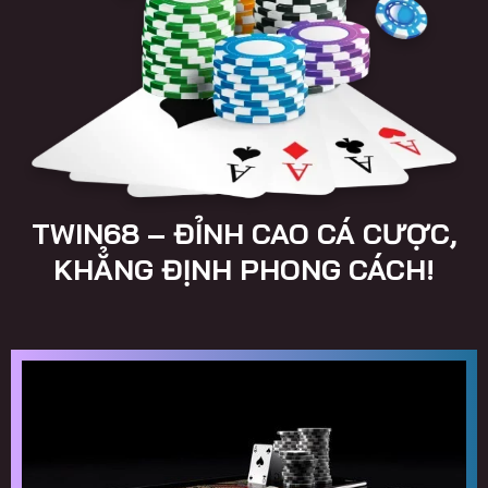
TWIN68 – ĐỈNH CAO CÁ CƯỢC,
KHẲNG ĐỊNH PHONG CÁCH!