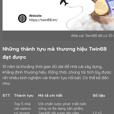
Nhà cái Twin68 đã có 10
Những thành tựu mà thương hiệu Twin68
đạt được
10 năm là khoảng thời gian đủ dài để nhà cái xây dựng,
khẳng định thương hiệu. Đồng thời, chúng tôi tích lũy được
rất nhiều kinh nghiệm vài thành tựu nổi bật. Có thể kể đến
như:
STT
Thành tựu
Mô tả chi tiết
Số liệu
Top 5 nhà
Với chiến lược phát triển bền
cái casino
vững và đa dạng sản phẩm,
có doanh
Twin68 đã vươn lên nằm
1,2 tỷ