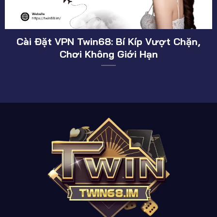
Quên Mật Khẩu Twin68: Hướng Dẫn Lấy
Tài Khoản Trong 1 Phút