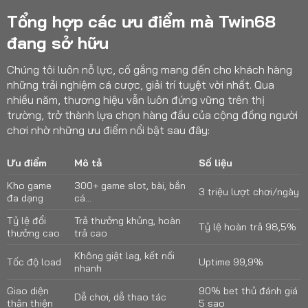
Tổng hợp các ưu điểm mà Twin68
đang sở hữu
Chúng tôi luôn nỗ lực, cố gắng mang đến cho khách hàng
những trải nghiệm cá cược, giải trí tuyệt vời nhất. Qua
nhiều năm, thương hiệu vẫn luôn đứng vững trên thị
trường, trở thành lựa chọn hàng đầu của cộng đồng người
chơi nhờ những ưu điểm nổi bật sau đây:
Ưu điểm
Mô tả
Số liệu
Kho game
300+ game slot, bài, bắn
3 triệu lượt chơi/ngày
đa dạng
cá…
Tỷ lệ đổi
Trả thưởng khủng, hoàn
Tỷ lệ hoàn trả 98,5%
thưởng cao
trả cao
Không giật lag, kết nối
Tốc độ load
Uptime 99,9%
nhanh
Giao diện
90% bet thủ đánh giá
Dễ chơi, dễ thao tác
thân thiện
5 sao