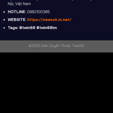
Nội, Việt Nam
HOTLINE
: 0982100385
WEBSITE
:
https://newsok.in.net/
Tags: #twin68 #twin68im
©2025 Bản Quyền Thuộc Twin68