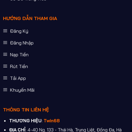
HƯỚNG DẪN THAM GIA
Đăng Ký
Đăng Nhập
Nạp Tiền
Rút Tiền
Tải App
Khuyến Mãi
THÔNG TIN LIÊN HỆ
THƯƠNG HIỆU
:
Twin68
ĐỊA CHỈ
: 4-40 Ng. 133 - Thái Hà, Trung Liệt, Đống Đa, Hà