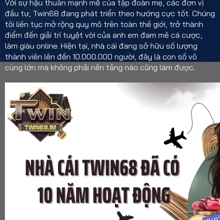
Với sự hậu thuẫn mạnh mẽ của tập đoàn mẹ, các đơn vị
đầu tư, Twin68 đang phát triển theo hướng cực tốt. Chúng
tôi liên tục mở rộng quy mô trên toàn thế giới, trở thành
điểm đến giải trí tuyệt vời của anh em đam mê cá cược,
làm giàu online. Hiện tại, nhà cái đang sở hữu số lượng
thành viên lên đến 10.000.000 người, đây là con số vô
cùng lớn mà không phải nền tảng nào cũng làm được.