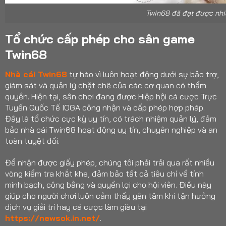
Twin68 đã đạt được nhiề
Tổ chức cấp phép cho sân game
Twin68
Nhà cái Twin68
tự hào vì luôn hoạt động dưới sự bảo trợ,
giám sát và quản lý chặt chẽ của các cơ quan có thẩm
quyền. Hiện tại, sân chơi đang được Hiệp hội cá cược Trực
Tuyến Quốc Tế IOGA công nhận và cấp phép hợp pháp.
Đây là tổ chức cực kỳ uy tín, có trách nhiệm quản lý, đảm
bảo nhà cái Twin68 hoạt động uy tín, chuyên nghiệp và an
toàn tuyệt đối.
Để nhận được giấy phép, chúng tôi phải trải qua rất nhiều
vòng kiểm tra khắt khe, đảm bảo tất cả tiêu chí về tính
minh bạch, công bằng và quyền lợi cho hội viên. Điều này
giúp cho người chơi luôn cảm thấy yên tâm khi tận hưởng
dịch vụ giải trí hay cá cược làm giàu tại
https://newsok.in.net/
.