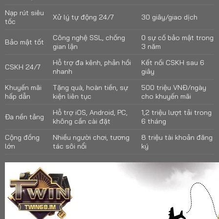
Nạp rút siêu
Xử lý tự động 24/7
30 giây/giao dịch
tốc
Công nghệ SSL, chống
0 sự cố bảo mật trong
Bảo mật tốt
gian lận
3 năm
Hỗ trợ đa kênh, phản hồi
Kết nối CSKH sau 6
CSKH 24/7
nhanh
giây
Khuyến mãi
Tặng quà, hoàn tiền, sự
500 triệu VNĐ/ngày
hấp dẫn
kiện liên tục
cho khuyến mãi
Hỗ trợ iOS, Android, PC,
1,2 triệu lượt tải trong
Đa nền tảng
không cần cài đặt
6 tháng
Cộng đồng
Nhiều người chơi, tương
8 triệu tài khoản đăng
lớn
tác sôi nổi
ký