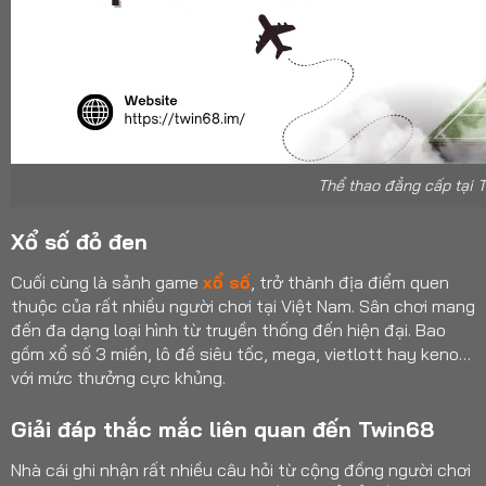
Thể thao đẳng cấp tại T
Xổ số đỏ đen
Cuối cùng là sảnh game
xổ số
, trở thành địa điểm quen
thuộc của rất nhiều người chơi tại Việt Nam. Sân chơi mang
đến đa dạng loại hình từ truyền thống đến hiện đại. Bao
gồm xổ số 3 miền, lô đề siêu tốc, mega, vietlott hay keno…
với mức thưởng cực khủng.
Giải đáp thắc mắc liên quan đến Twin68
Nhà cái ghi nhận rất nhiều câu hỏi từ cộng đồng người chơi