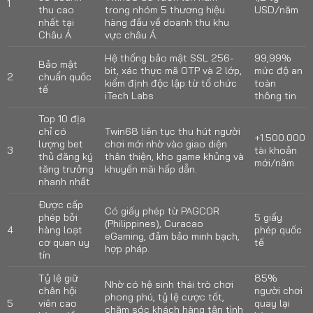
1
thu cao
trong nhóm 5 thương hiệu
USD/năm
nhất tại
hàng đầu về doanh thu khu
Châu Á
vực châu Á.
Hệ thống bảo mật SSL 256-
99,99%
Bảo mật
bit, xác thực mã OTP và 2 lớp,
mức độ an
2
chuẩn quốc
kiểm định độc lập từ tổ chức
toàn
tế
iTech Labs
thông tin
Top 10 địa
chỉ có
Twin68 liên tục thu hút người
+1.500.000
lượng bet
chơi mới nhờ vào giao diện
3
tài khoản
thủ đăng ký
thân thiện, kho game khủng và
mới/năm
tăng trưởng
khuyến mãi hấp dẫn.
nhanh nhất
Được cấp
Có giấy phép từ PAGCOR
phép bởi
5 giấy
(Philippines), Curacao
4
hàng loạt
phép quốc
eGaming, đảm bảo minh bạch,
cơ quan uy
tế
hợp pháp.
tín
Tỷ lệ giữ
85%
Nhờ có hệ sinh thái trò chơi
chân hội
người chơi
phong phú, tỷ lệ cược tốt,
5
viên cao
quay lại
chăm sóc khách hàng tận tình