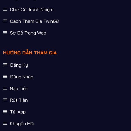
Chơi Có Trách Nhiệm
Cách Tham Gia Twin68
Sơ Đồ Trang Web
HƯỚNG DẪN THAM GIA
Đăng Ký
Đăng Nhập
Nạp Tiền
Rút Tiền
Tải App
Khuyến Mãi