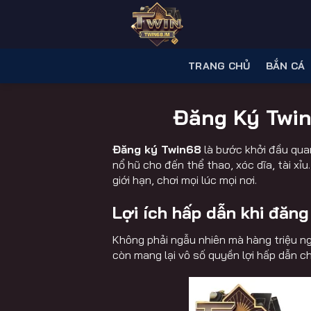
Bỏ
qua
nội
dung
TRANG CHỦ
BẮN CÁ
Đăng Ký Twin
Đăng ký Twin68
là bước khởi đầu quan
nổ hũ cho đến thể thao, xóc dĩa, tài xỉ
giới hạn, chơi mọi lúc mọi nơi.
Lợi ích hấp dẫn khi đăng
Không phải ngẫu nhiên mà hàng triệu ng
còn mang lại vô số quyền lợi hấp dẫn ch