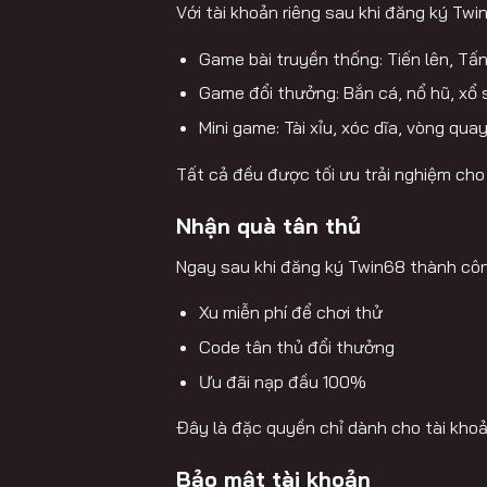
Với tài khoản riêng sau khi đăng ký Twi
Game bài truyền thống: Tiến lên, Tấ
Game đổi thưởng: Bắn cá, nổ hũ, xổ 
Mini game: Tài xỉu, xóc dĩa, vòng q
Tất cả đều được tối ưu trải nghiệm cho
Nhận quà tân thủ
Ngay sau khi đăng ký Twin68 thành côn
Xu miễn phí để chơi thử
Code tân thủ đổi thưởng
Ưu đãi nạp đầu 100%
Đây là đặc quyền chỉ dành cho tài kho
Bảo mật tài khoản