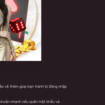
bảo vệ thêm giúp bạn tránh bị đăng nhập
ài khoản nhanh nếu quên mật khẩu và