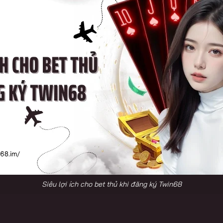
Siêu lợi ích cho bet thủ khi đăng ký Twin68