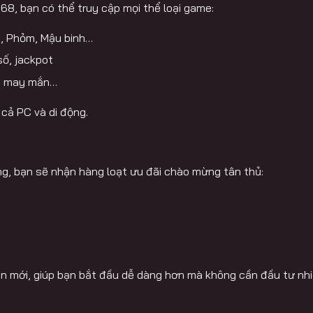
n68, bạn có thể truy cập mọi thể loại game:
n, Phỏm, Mậu binh…
số, jackpot
uay may mắn…
 cả PC và di động.
g, bạn sẽ nhận hàng loạt ưu đãi chào mừng tân thủ:
ản mới, giúp bạn bắt đầu dễ dàng hơn mà không cần đầu tư nhi