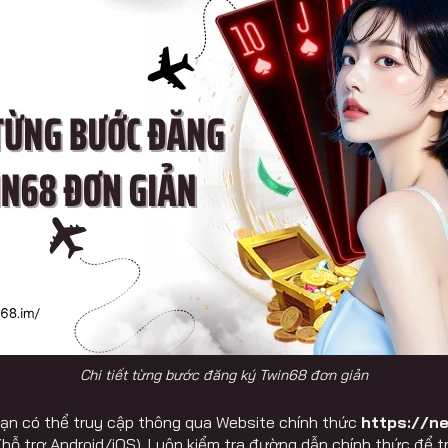
Chi tiết từng bước đăng ký Twin68 đơn giản
bạn có thể truy cập thông qua Website chính thức
https://ne
(hỗ trợ Android/iOS). Luôn kiểm tra đường dẫn chính thức để 