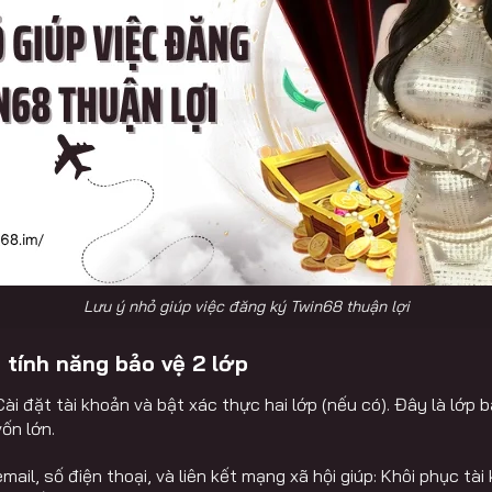
Lưu ý nhỏ giúp việc đăng ký Twin68 thuận lợi
 tính năng bảo vệ 2 lớp
i đặt tài khoản và bật xác thực hai lớp (nếu có). Đây là lớp 
vốn lớn.
mail, số điện thoại, và liên kết mạng xã hội giúp: Khôi phục t