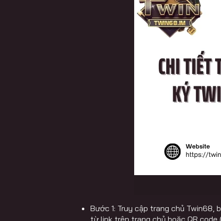
Bước 1: Truy cập trang chủ Twin68, 
từ link trên trang chủ hoặc QR code 