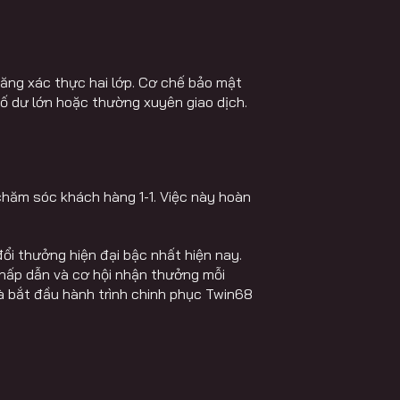
năng xác thực hai lớp. Cơ chế bảo mật
số dư lớn hoặc thường xuyên giao dịch.
chăm sóc khách hàng 1-1. Việc này hoàn
i thưởng hiện đại bậc nhất hiện nay.
 hấp dẫn và cơ hội nhận thưởng mỗi
à bắt đầu hành trình chinh phục Twin68