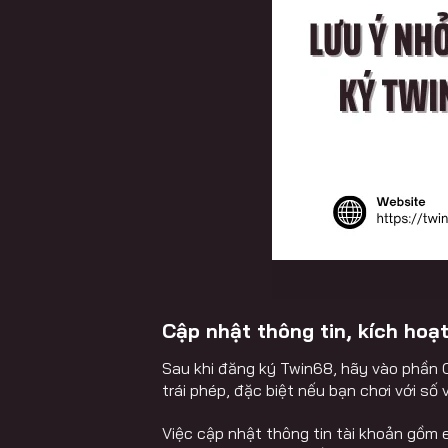
Cập nhật thông tin, kích hoạt
Sau khi đăng ký Twin68, hãy vào phần Cà
trái phép, đặc biệt nếu bạn chơi với số 
Việc cập nhật thông tin tài khoản gồm e