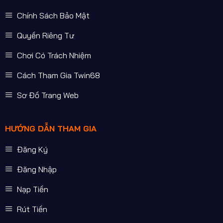
Chính Sách Bảo Mật
Quyền Riêng Tư
Chơi Có Trách Nhiệm
Cách Tham Gia Twin68
Sơ Đồ Trang Web
HƯỚNG DẪN THAM GIA
Đăng Ký
Đăng Nhập
Nạp Tiền
Rút Tiền