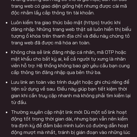
trang web có giao diện giống hệt nhưng được cài mã
độc nhằm lấy cắp thông tin tài khoản.
Luôn kiểm tra giao thức bảo mật (https) trước khi
đăng nhập. Những trang web thật sẽ luôn hiển thị biểu
tượng ổ khóa trên thanh địa chỉ và điều này chứng tỏ
trang web đã được mã hóa an toàn.
Không chia sẻ link đăng nhập cá nhân, mã OTP hoặc
mật khẩu cho bất kỳ ai, kể cả người tự xưng là nhân
viên hỗ trợ. Hệ thống không bao giờ yêu cầu bạn cung
cấp thông tin đăng nhập qua bên thứ ba.
Lưu link an toàn vào trình duyệt hoặc ghi chú riêng để
tiện sử dụng về sau. Điều này giúp bạn tiết kiệm thời
gian khi cần truy cập nhanh mà không phải tìm kiếm lại
từ đầu.
Thường xuyên cập nhật link mới: Dù một số link hoạt
động tốt trong thời gian dài, nhưng bạn vẫn nên kiểm
tra định kỳ để đảm bảo mình luôn có đường dẫn hoạt
động mượt mà nhất, tránh bị gián đoạn vào những lúc