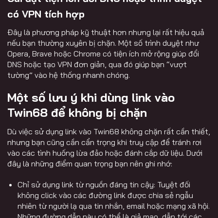
có VPN tích hợp
Đây là phương pháp kỹ thuật hơn nhưng lại rất hiệu quả
nếu bạn thường xuyên bị chặn. Một số trình duyệt như
Opera, Brave hoặc Chrome có tiện ích mở rộng giúp đổi
DNS hoặc tạo VPN đơn giản, qua đó giúp bạn “vượt
tường” vào hệ thống nhanh chóng.
Một số lưu ý khi dùng link vào
Twin68 để không bị chặn
Dù việc sử dụng link vào Twin68 không chặn rất cần thiết,
nhưng bạn cũng cần cẩn trọng khi truy cập để tránh rơi
vào các tình huống lừa đảo hoặc đánh cắp dữ liệu. Dưới
đây là những điểm quan trọng bạn nên ghi nhớ:
Chỉ sử dụng link từ nguồn đáng tin cậy: Tuyệt đối
không click vào các đường link được chia sẻ ngẫu
nhiên từ người lạ qua tin nhắn, email hoặc mạng xã hội.
Những đường dẫn này có thể là giả mạo, dẫn tới các