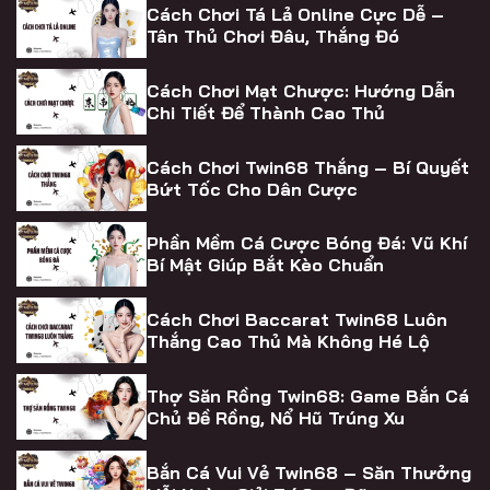
Cách Chơi Tá Lả Online Cực Dễ –
Tân Thủ Chơi Đâu, Thắng Đó
Cách Chơi Mạt Chược: Hướng Dẫn
Chi Tiết Để Thành Cao Thủ
Cách Chơi Twin68 Thắng – Bí Quyết
Bứt Tốc Cho Dân Cược
Phần Mềm Cá Cược Bóng Đá: Vũ Khí
Bí Mật Giúp Bắt Kèo Chuẩn
Cách Chơi Baccarat Twin68 Luôn
Thắng Cao Thủ Mà Không Hé Lộ
Thợ Săn Rồng Twin68: Game Bắn Cá
Chủ Đề Rồng, Nổ Hũ Trúng Xu
Bắn Cá Vui Vẻ Twin68 – Săn Thưởng