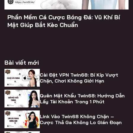
Phần Mềm Cá Cược Bóng Đá: Vũ Khí Bí
Mật Giúp Bắt Kèo Chuẩn
Bài viết mới
Cài Đặt VPN Twin68: Bí Kíp Vượt
Chặn, Chơi Không Giới Hạn
Quên Mật Khẩu Twin68: Hướng Dẫn
Lấy Tài Khoản Trong 1 Phút
Link Vào Twin68 Không Chặn –
Cược Thả Ga Không Lo Gián Đoạn