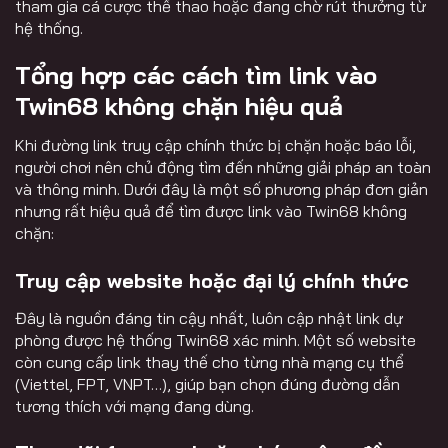
tham gia cá cược thể thao hoặc đang chờ rút thưởng từ
hệ thống.
Tổng hợp các cách tìm link vào
Twin68 không chặn hiệu quả
Khi đường link truy cập chính thức bị chặn hoặc báo lỗi,
người chơi nên chủ động tìm đến những giải pháp an toàn
và thông minh. Dưới đây là một số phương pháp đơn giản
nhưng rất hiệu quả để tìm được link vào Twin68 không
chặn:
Truy cập website hoặc đại lý chính thức
Đây là nguồn đáng tin cậy nhất, luôn cập nhật link dự
phòng được hệ thống Twin68 xác minh. Một số website
còn cung cấp link thay thế cho từng nhà mạng cụ thể
(Viettel, FPT, VNPT…), giúp bạn chọn đúng đường dẫn
tương thích với mạng đang dùng.