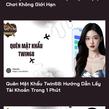
Chơi Không Giới Hạn
Quên Mật Khẩu Twin68: Hướng Dẫn Lấy
Tài Khoản Trong 1 Phút