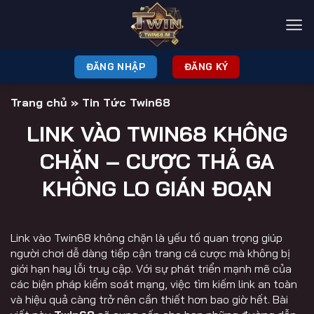
Bỏ
qua
nội
dung
ĐĂNG NHẬP
ĐĂNG KÝ
Trang chủ
»
Tin Tức Twin68
LINK VÀO TWIN68 KHÔNG
CHẶN – CƯỢC THẢ GA
KHÔNG LO GIÁN ĐOẠN
Link vào Twin68 không chặn là yếu tố quan trọng giúp
người chơi dễ dàng tiếp cận trang cá cược mà không bị
giới hạn hay lỗi truy cập. Với sự phát triển mạnh mẽ của
các biện pháp kiểm soát mạng, việc tìm kiếm link an toàn
và hiệu quả càng trở nên cần thiết hơn bao giờ hết. Bài