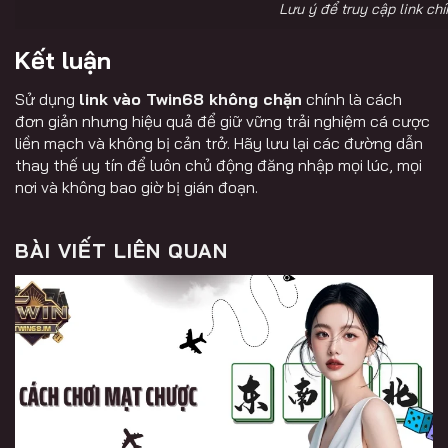
Lưu ý để truy cập link ch
Kết luận
Sử dụng
link vào Twin68 không chặn
chính là cách
đơn giản nhưng hiệu quả để giữ vững trải nghiệm cá cược
liền mạch và không bị cản trở. Hãy lưu lại các đường dẫn
thay thế uy tín để luôn chủ động đăng nhập mọi lúc, mọi
nơi và không bao giờ bị gián đoạn.
BÀI VIẾT LIÊN QUAN