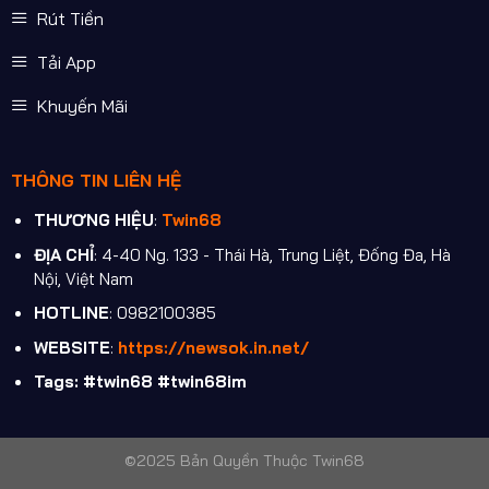
Rút Tiền
Tải App
Khuyến Mãi
THÔNG TIN LIÊN HỆ
THƯƠNG HIỆU
:
Twin68
ĐỊA CHỈ
: 4-40 Ng. 133 - Thái Hà, Trung Liệt, Đống Đa, Hà
Nội, Việt Nam
HOTLINE
: 0982100385
WEBSITE
:
https://newsok.in.net/
Tags: #twin68 #twin68im
©2025 Bản Quyền Thuộc Twin68