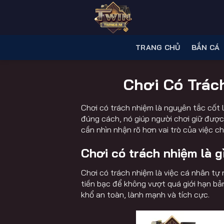
Bỏ
qua
nội
dung
TRANG CHỦ
BẮN CÁ
Chơi Có Trác
Chơi có trách nhiệm là nguyên tắc cốt l
đúng cách, nó giúp người chơi giữ được 
cần nhìn nhận rõ hơn vai trò của việc ch
Chơi có trách nhiệm là g
Chơi có trách nhiệm là việc cá nhân tự 
tiền bạc để không vượt quá giới hạn bả
khổ an toàn, lành mạnh và tích cực.