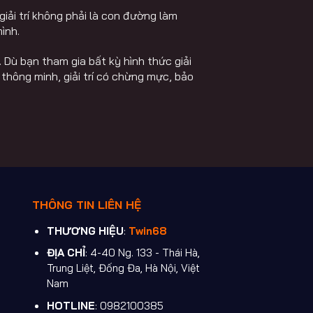
iải trí không phải là con đường làm
ình.
c. Dù bạn tham gia bất kỳ hình thức giải
 thông minh, giải trí có chừng mực, bảo
THÔNG TIN LIÊN HỆ
THƯƠNG HIỆU
:
Twin68
ĐỊA CHỈ
: 4-40 Ng. 133 - Thái Hà,
Trung Liệt, Đống Đa, Hà Nội, Việt
Nam
HOTLINE
: 0982100385