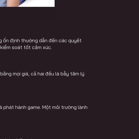
ông ổn định thường dẫn đến các quyết
 kiểm soát tốt cảm xúc.
bằng mọi giá, cả hai đều là bẫy tâm lý
hà phát hành game. Một môi trường lành