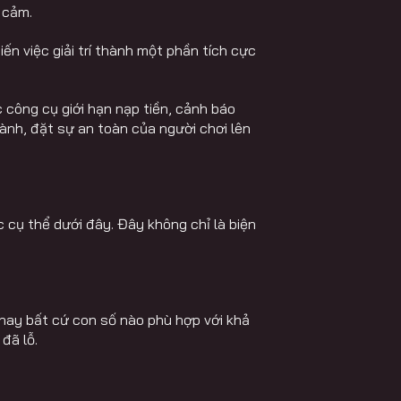
m cảm.
ến việc giải trí thành một phần tích cực
 công cụ giới hạn nạp tiền, cảnh báo
gành, đặt sự an toàn của người chơi lên
cụ thể dưới đây. Đây không chỉ là biện
 hay bất cứ con số nào phù hợp với khả
đã lỗ.