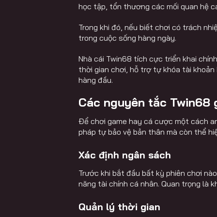
học tập, tổn thương các mối quan hệ c
Trong khi đó, nếu biết chơi có trách nh
trong cuộc sống hàng ngày.
Nhà cái Twin68 tích cực triển khai chín
thời gian chơi, hỗ trợ tự khóa tài khoả
hàng đầu.
Các nguyên tắc Twin68 g
Để chơi game hay cá cược một cách an 
pháp tự bảo vệ bản thân mà còn thể hiện
Xác định ngân sách
Trước khi bắt đầu bất kỳ phiên chơi nà
năng tài chính cá nhân. Quan trọng là kh
Quản lý thời gian