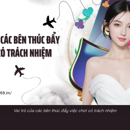
Vai trò của các bên thúc đẩy việc chơi có trách nhiệm