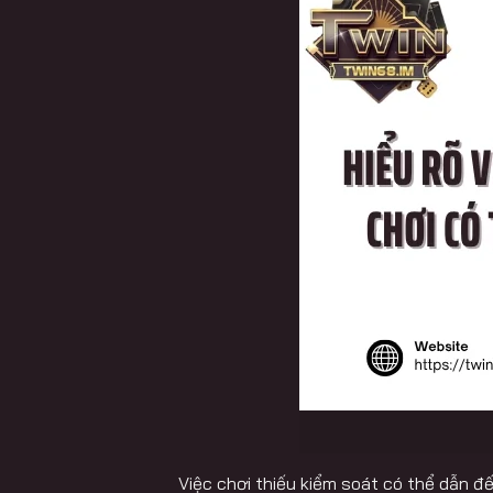
Việc chơi thiếu kiểm soát có thể dẫn đ