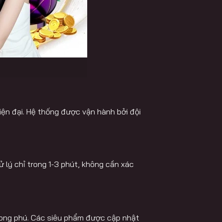
iện đại. Hệ thống được vận hành bởi đội
ử lý chỉ trong 1-3 phút, không cần xác
ng phú. Các siêu phẩm được cập nhật