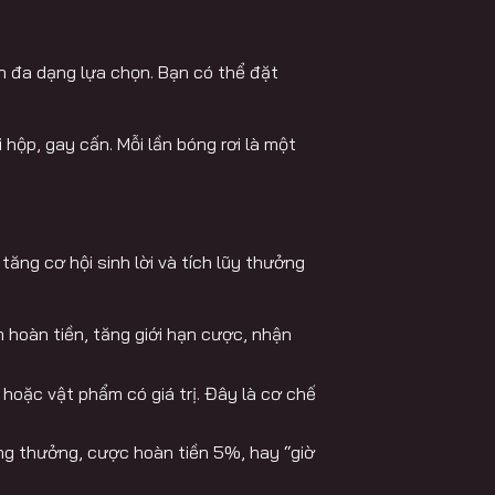
n đa dạng lựa chọn. Bạn có thể đặt
hộp, gay cấn. Mỗi lần bóng rơi là một
tăng cơ hội sinh lời và tích lũy thưởng
m hoàn tiền, tăng giới hạn cược, nhận
hoặc vật phẩm có giá trị. Đây là cơ chế
ng thưởng, cược hoàn tiền 5%, hay “giờ