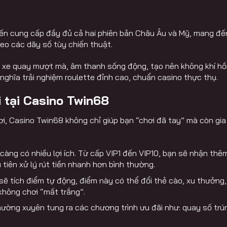
yến cung cấp đầy đủ cả hai phiên bản Châu Âu và Mỹ, mang đế
o các dãy số tùy chiến thuật.
 xe quay mượt mà, âm thanh sống động, tạo nên không khí hồi 
g nghĩa trải nghiệm roulette đỉnh cao, chuẩn casino thực thụ.
i tại Casino Twin68
ơi, Casino Twin68 không chỉ giúp bạn “chơi đã tay” mà còn gia 
càng có nhiều lợi ích. Từ cấp VIP1 đến VIP10, bạn sẽ nhận thê
tiên xử lý rút tiền nhanh hơn bình thường.
ẽ tích điểm tự động, điểm này có thể đổi thẻ cào, xu thưởng, 
không chơi “mất trắng”.
ường xuyên tung ra các chương trình ưu đãi như: quay số trú