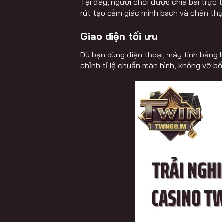
Tại đây, người chơi được chia bài trực
rút tạo cảm giác minh bạch và chân thự
Giao diện tối ưu
Dù bạn dùng điện thoại, máy tính bảng
chỉnh tỉ lệ chuẩn màn hình, không vỡ b