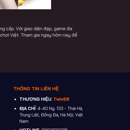
ng cấp. Với giao diện đẹp, game đa
 chơi Việt. Tham gia ngay hôm nay để
THÔNG TIN LIÊN HỆ
THƯƠNG HIỆU
:
Twin68
ĐỊA CHỈ
: 4-40 Ng. 133 - Thái Hà,
Trung Liệt, Đống Đa, Hà Nội, Việt
Nam