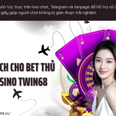
ôn túc trực trên live chat, Telegram và fanpage để hỗ trợ xử l
 giây giúp người chơi không bị gián đoạn trải nghiệm.